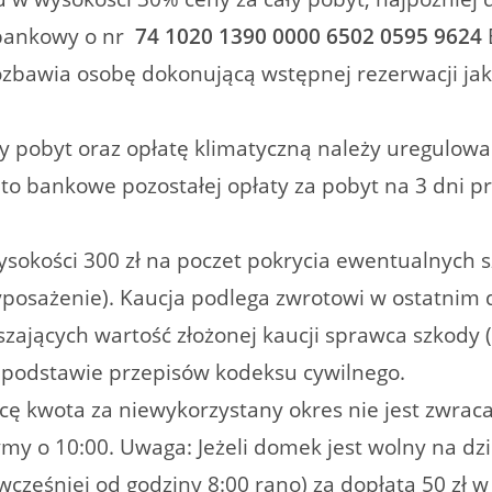
 bankowy o nr
74 1020 1390 0000 6502 0595 9624
ozbawia osobę dokonującą wstępnej rezerwacji ja
y pobyt oraz opłatę klimatyczną należy uregulowa
nto bankowe pozostałej opłaty za pobyt na 3 dni 
ysokości 300 zł na poczet pokrycia ewentualnych s
yposażenie). Kaucja podlega zwrotowi w ostatni
zających wartość złożonej kaucji sprawca szkody 
 podstawie przepisów kodeksu cywilnego.
ę kwota za niewykorzystany okres nie jest zwrac
ymy o 10:00. Uwaga: Jeżeli domek jest wolny na d
cześniej od godziny 8:00 rano) za dopłatą 50 zł w 