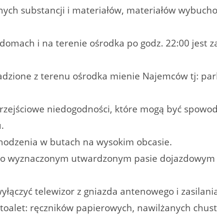
nych substancji i materiałów, materiałów wybuc
domach i na terenie ośrodka po godz. 22:00 jest 
adzione z terenu ośrodka mienie Najemców tj: p
a przejściowe niedogodności, które mogą być spow
.
hodzenia w butach na wysokim obcasie.
po wyznaczonym utwardzonym pasie dojazdowym d
łączyć telewizor z gniazda antenowego i zasilania
alet: ręczników papierowych, nawilżanych chuste