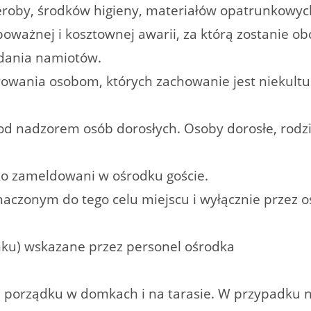
deroby, środków higieny, materiałów opatrunkowych
poważnej i kosztownej awarii, za którą zostanie o
adania namiotów.
wania osobom, których zachowanie jest niekultu
pod nadzorem osób dorosłych. Osoby dorosłe, rod
lko zameldowani w ośrodku goście.
znaczonym do tego celu miejscu i wyłącznie przez o
mku) wskazane przez personel ośrodka
 porządku w domkach i na tarasie. W przypadku n