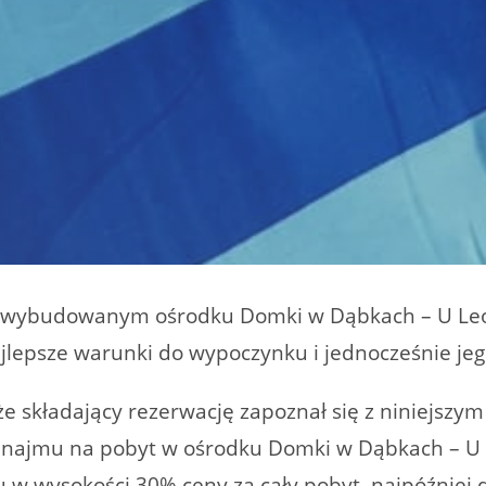
 wybudowanym ośrodku Domki w Dąbkach – U Leon
lepsze warunki do wypoczynku i jednocześnie jeg
że składający rezerwację zapoznał się z niniejszy
 najmu na pobyt w ośrodku Domki w Dąbkach – U
 w wysokości 30% ceny za cały pobyt, najpóźniej 