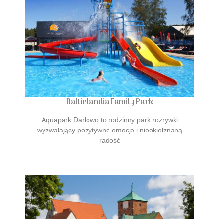
Balticlandia Family Park
Aquapark Darłowo to rodzinny park rozrywki
wyzwalający pozytywne emocje i nieokiełznaną
radość