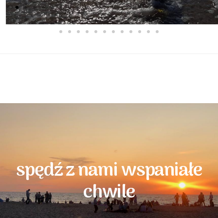
spędź z nami wspaniałe
chwile